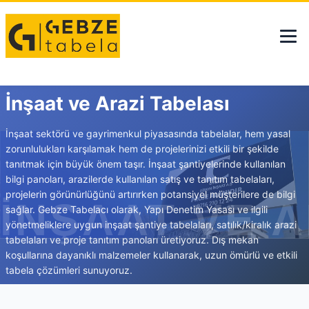
İnşaat ve Arazi Tabelası
İnşaat sektörü ve gayrimenkul piyasasında tabelalar, hem yasal
zorunlulukları karşılamak hem de projelerinizi etkili bir şekilde
tanıtmak için büyük önem taşır. İnşaat şantiyelerinde kullanılan
bilgi panoları, arazilerde kullanılan satış ve tanıtım tabelaları,
projelerin görünürlüğünü artırırken potansiyel müşterilere de bilgi
sağlar. Gebze Tabelacı olarak, Yapı Denetim Yasası ve ilgili
yönetmeliklere uygun inşaat şantiye tabelaları, satılık/kiralık arazi
tabelaları ve proje tanıtım panoları üretiyoruz. Dış mekan
koşullarına dayanıklı malzemeler kullanarak, uzun ömürlü ve etkili
tabela çözümleri sunuyoruz.